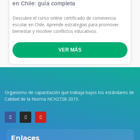
en Chile: guía completa
Descubre el curso online certificado de convivencia
escolar en Chile. Aprende estrategias para promover
bienestar y resolver conflictos educativos.
VER MÁS
Organismo de capacitación que trabaja bajos los estándares de
Calidad de la Norma NCH2728-2015.
F
I
Y
a
n
o
c
s
u
e
t
t
b
a
u
Enlaces
o
g
b