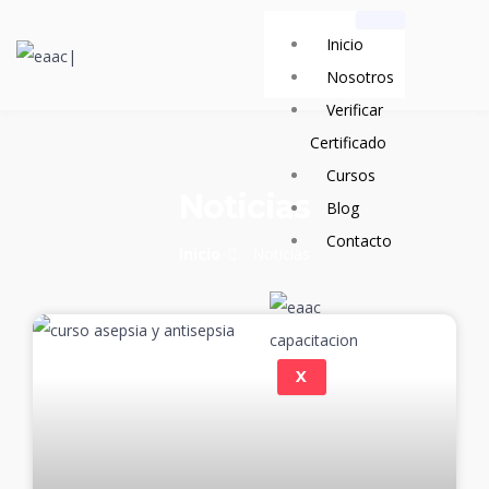
Ir
Inicio
al
Nosotros
contenido
Verificar
Certificado
Cursos
Noticias
Blog
Contacto
Inicio
Noticias
X